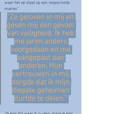
waar het op staat op een respectvolle 
manier.” 
“Ze geloven in mij en 
geven mij een gevoel 
van veiligheid. Ik heb 
me jaren anders 
voorgedaan en me 
aangepast aan 
anderen. Hun 
vertrouwen in mij 
zorgde dat ik mijn 
diepste geheimen 
durfde te delen.” 
“Ik ben blij waar ik nu ben, maar ik ben 