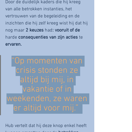
Door de duidelijk kaders die hij kreeg 
van alle betrokken instanties, het 
vertrouwen van de begeleiding en de 
inzichten die hij zelf kreeg wist hij dat hij 
nog maar
 2 keuzes 
had
: vooruit of de 
harde 
consequenties van zijn acties 
te
ervaren. 
“Op momenten van 
crisis stonden ze 
altijd bij mij, in 
vakantie of in 
weekenden, ze waren 
er altijd voor mij.”  
Hub vertelt dat hij deze knop enkel heeft 